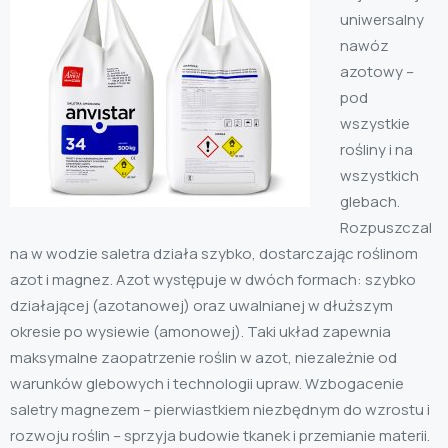
uniwersalny
nawóz
azotowy –
pod
wszystkie
rośliny i na
wszystkich
glebach.
Rozpuszczal
na w wodzie saletra działa szybko, dostarczając roślinom
azot i magnez. Azot występuje w dwóch formach: szybko
działającej (azotanowej) oraz uwalnianej w dłuższym
okresie po wysiewie (amonowej). Taki układ zapewnia
maksymalne zaopatrzenie roślin w azot, niezależnie od
warunków glebowych i technologii upraw. Wzbogacenie
saletry magnezem – pierwiastkiem niezbędnym do wzrostu i
rozwoju roślin – sprzyja budowie tkanek i przemianie materii.