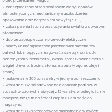
przed przenikaniem wilgoci,
• zabezpieczenie przed działaniem wody i opadów
atmosferycznych, mechanicznym uszkodzeniem
opakowania oraz nagrzaniem powyżej 30°C,
• zakaz palenia tytoniu oraz używania światła z otwartym
płomieniem,
• dobrze zabezpieczone przewody elektryczne,
• należy unikać sąsiedztwa jakichkolwiek materiałów
palnych lub mogących reagować z saletrą (np.: środki
ochrony roślin, tlenki metali, kwasy, sproszkowane metale,
węgiel, drewno, trociny, słoma, materiały pędne, oleje i
smary),
• maksymalnie 300 ton saletry w jednym pomieszczeniu,
• worki do 50 kg składowane na niepalnym podłożu w
stosach złożonych najwyżej z 12 warstw, w odległości nie
mniejszej niż 1,5 m od źródeł ciepła i 0,2 m od ścian
magazynu,
• worki do 500 kg przechowane maksymalnie w dwóch