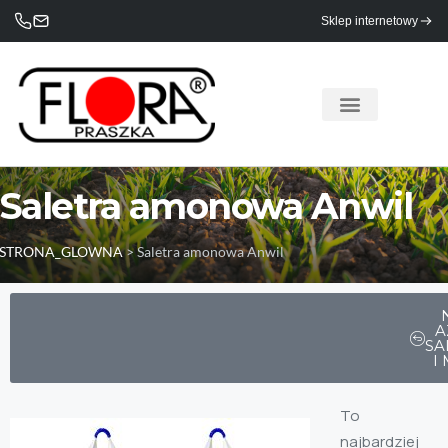
Sklep internetowy
Saletra amonowa Anwil
STRONA_GLOWNA
>
Saletra amonowa Anwil
A
SA
I
To
najbardziej